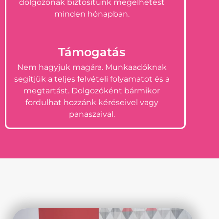
dolgozónak biztosítunk megélhetést
minden hónapban.
Támogatás
Nem hagyjuk magára. Munkaadóknak
segítjük a teljes felvételi folyamatot és a
megtartást. Dolgozóként bármikor
fordulhat hozzánk kéréseivel vagy
panaszaival.