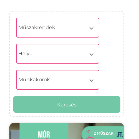
Műszakrendek
Hely...
Munkakörök...
Keresés
2 MŰSZAK