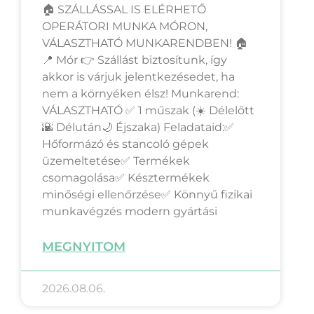
🏠 SZÁLLÁSSAL IS ELÉRHETŐ
OPERÁTORI MUNKA MÓRON,
VÁLASZTHATÓ MUNKARENDBEN! 🏠
📍 Mór 👉 Szállást biztosítunk, így
akkor is várjuk jelentkezésedet, ha
nem a környéken élsz! Munkarend:
VÁLASZTHATÓ ✅ 1 műszak (☀️ Délelőtt
🌇 Délután🌙 Éjszaka) Feladataid:✅
Hőformázó és stancoló gépek
üzemeltetése✅ Termékek
csomagolása✅ Késztermékek
minőségi ellenőrzése✅ Könnyű fizikai
munkavégzés modern gyártási
MEGNYITOM
2026.08.06.