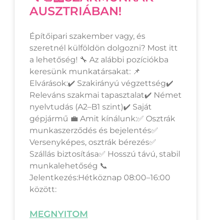
AUSZTRIÁBAN!
Építőipari szakember vagy, és
szeretnél külföldön dolgozni? Most itt
a lehetőség! 🔧 Az alábbi pozíciókba
keresünk munkatársakat: 📌
Elvárások:✔️ Szakirányú végzettség✔️
Releváns szakmai tapasztalat✔️ Német
nyelvtudás (A2–B1 szint)✔️ Saját
gépjármű 💼 Amit kínálunk:✅ Osztrák
munkaszerződés és bejelentés✅
Versenyképes, osztrák bérezés✅
Szállás biztosítása✅ Hosszú távú, stabil
munkalehetőség 📞
Jelentkezés:Hétköznap 08:00–16:00
között:
MEGNYITOM