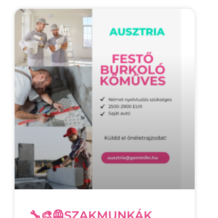
🔧🎨🦺SZAKMUNKÁK