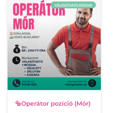
VÁLASZTHATÓ MŰSZAK
🔩Operátor pozíció (Mór)