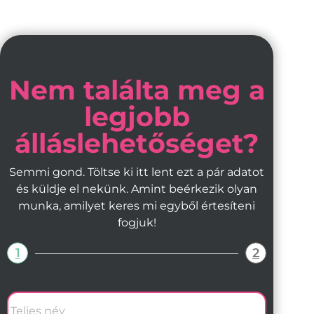
Nem találta meg a
legjobb
álláslehetőséget?
Semmi gond. Töltse ki itt lent ezt a pár adatot
és küldje el nekünk. Amint beérkezik olyan
munka, amilyet keres mi egyből értesíteni
fogjuk!
1
2