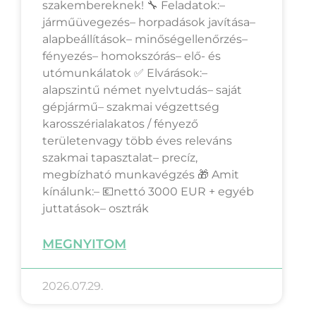
szakembereknek! 🔧 Feladatok:–
járműüvegezés– horpadások javítása–
alapbeállítások– minőségellenőrzés–
fényezés– homokszórás– elő- és
utómunkálatok ✅ Elvárások:–
alapszintű német nyelvtudás– saját
gépjármű– szakmai végzettség
karosszérialakatos / fényező
területenvagy több éves releváns
szakmai tapasztalat– precíz,
megbízható munkavégzés 🎁 Amit
kínálunk:– 💶nettó 3000 EUR + egyéb
juttatások– osztrák
MEGNYITOM
2026.07.29.