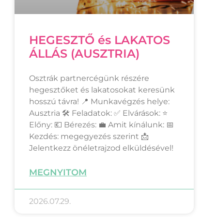
HEGESZTŐ és LAKATOS
ÁLLÁS (AUSZTRIA)
Osztrák partnercégünk részére
hegesztőket és lakatosokat keresünk
hosszú távra! 📍 Munkavégzés helye:
Ausztria 🛠 Feladatok: ✅ Elvárások: ⭐
Előny: 💶 Bérezés: 💼 Amit kínálunk: 📅
Kezdés: megegyezés szerint 📩
Jelentkezz önéletrajzod elküldésével!
MEGNYITOM
2026.07.29.