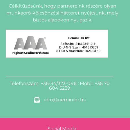
Célkitűzésünk, hogy partnereink részére olyan
munkaerő-kölcsönzési hátteret nyújtsunk, mely
biztos alapokon nyugszik.
Telefonszám: +36-34/323-046 ; Mobil: +36 70
604 5239
info@geminihr.hu
Social Media: