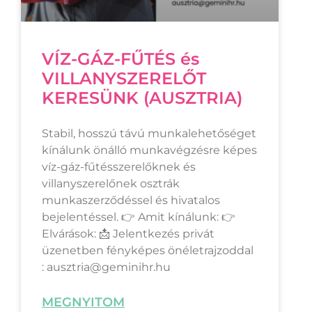
VÍZ-GÁZ-FŰTÉS és
VILLANYSZERELŐT
KERESÜNK (AUSZTRIA)
Stabil, hosszú távú munkalehetőséget
kínálunk önálló munkavégzésre képes
víz-gáz-fűtésszerelőknek és
villanyszerelőnek osztrák
munkaszerződéssel és hivatalos
bejelentéssel. 👉 Amit kínálunk: 👉
Elvárások: 📩 Jelentkezés privát
üzenetben fényképes önéletrajzoddal
: ausztria@geminihr.hu
MEGNYITOM