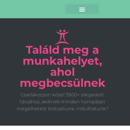
Találd meg a
munkahelyet,
ahol
megbecsülnek
Csatlakozzon közel 3500+ elégedett
társához, akiknek minden hónapban
megélhetést biztosítunk. Indulhatunk?