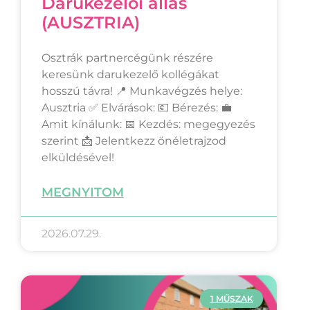
Darukezelői állás
(AUSZTRIA)
Osztrák partnercégünk részére
keresünk darukezelő kollégákat
hosszú távra! 📍 Munkavégzés helye:
Ausztria ✅ Elvárások: 💶 Bérezés: 💼
Amit kínálunk: 📅 Kezdés: megegyezés
szerint 📩 Jelentkezz önéletrajzod
elküldésével!
MEGNYITOM
2026.07.29.
1 MŰSZAK