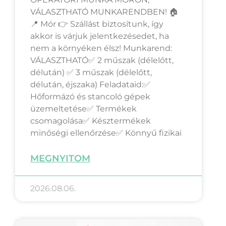
VÁLASZTHATÓ MUNKARENDBEN! 🏠
📍 Mór 👉 Szállást biztosítunk, így
akkor is várjuk jelentkezésedet, ha
nem a környéken élsz! Munkarend:
VÁLASZTHATÓ✅ 2 műszak (délelőtt,
délután) ✅ 3 műszak (délelőtt,
délután, éjszaka) Feladataid:✅
Hőformázó és stancoló gépek
üzemeltetése✅ Termékek
csomagolása✅ Késztermékek
minőségi ellenőrzése✅ Könnyű fizikai
MEGNYITOM
2026.08.06.