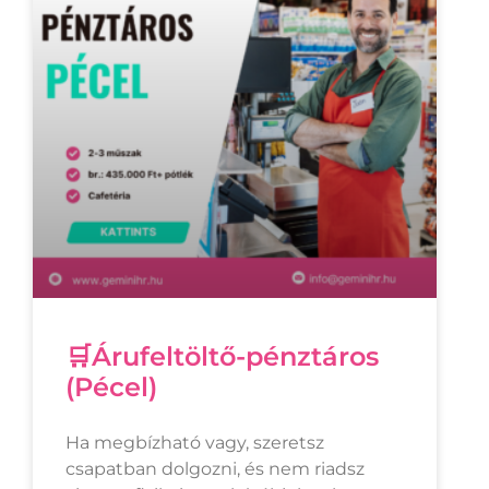
🛒Árufeltöltő-pénztáros
(Pécel)
Ha megbízható vagy, szeretsz
csapatban dolgozni, és nem riadsz