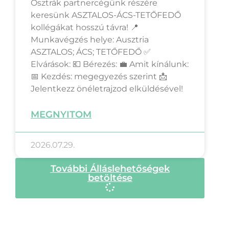
Osztrák partnercégünk részére
keresünk ASZTALOS-ÁCS-TETŐFEDŐ
kollégákat hosszú távra! 📍
Munkavégzés helye: Ausztria
ASZTALOS; ÁCS; TETŐFEDŐ ✅
Elvárások: 💶 Bérezés: 💼 Amit kínálunk:
📅 Kezdés: megegyezés szerint 📩
Jelentkezz önéletrajzod elküldésével!
MEGNYITOM
2026.07.29.
További Álláslehetőségek
betöltése