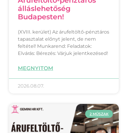
Árufeltöltő-pénztáros
álláslehetőség
Budapesten!
(XVIII. kerület) Az árufeltöltő-pénztáros
tapasztalat előnyt jelent, de nem
feltétel! Munkarend: Feladatok:
Elvárás: Bérezés: Várjuk jelentkezésed!
MEGNYITOM
2026.08.07.
2 MŰSZAK