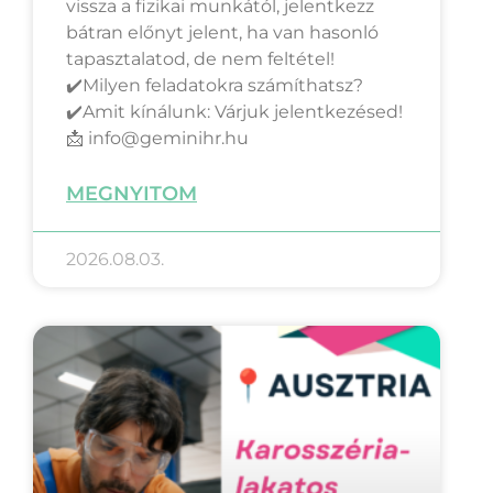
vissza a fizikai munkától, jelentkezz
bátran előnyt jelent, ha van hasonló
tapasztalatod, de nem feltétel!
✔️Milyen feladatokra számíthatsz?
✔️Amit kínálunk: Várjuk jelentkezésed!
📩 info@geminihr.hu
MEGNYITOM
2026.08.03.